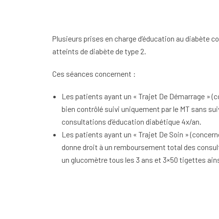
Plusieurs prises en charge d’éducation au diabète c
atteints de diabète de type 2.
Ces séances concernent :
Les patients ayant un « Trajet De Démarrage » (c
bien contrôlé suivi uniquement par le MT sans sui
consultations d’éducation diabétique 4x/an.
Les patients ayant un « Trajet De Soin » (concerne
donne droit à un remboursement total des consulta
un glucomètre tous les 3 ans et 3×50 tigettes ains